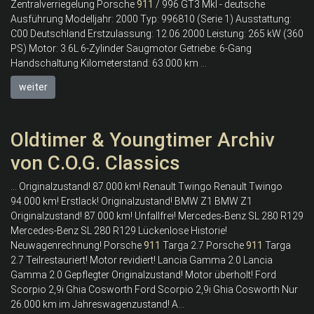
Zentralverriegelung Porsche
911
/ 996 GT3 MkI - deutsche
Ausführung Modelljahr: 2000 Typ: 996810 (Serie 1) Ausstattung:
C00 Deutschland Erstzulassung: 12.06.2000 Leistung: 265 kW (360
PS) Motor: 3.6L 6-Zylinder Saugmotor Getriebe: 6-Gang
Handschaltung Kilometerstand: 63.000 km ...
weiter
Oldtimer & Youngtimer Archiv
von C.O.G. Classics
... Originalzustand! 87.000 km! Renault Twingo Renault Twingo
94.000 km! Erstlack! Originalzustand! BMW Z1 BMW Z1
Originalzustand! 87.000 km! Unfallfrei! Mercedes-Benz SL 280 R129
Mercedes-Benz SL 280 R129 Lückenlose Historie!
Neuwagenrechnung! Porsche
911
Targa 2.7 Porsche
911
Targa
2.7 Teilrestauriert! Motor revidiert! Lancia Gamma 2.0 Lancia
Gamma 2.0 Gepflegter Originalzustand! Motor überholt! Ford
Scorpio 2,9i Ghia Cosworth Ford Scorpio 2,9i Ghia Cosworth Nur
26.000 km im Jahreswagenzustand! A...