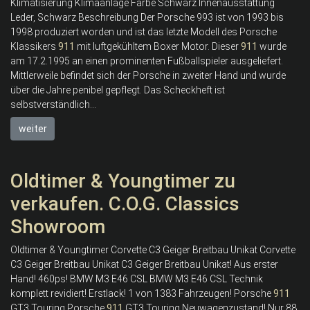
Klimatisierung Klimaanlage Farbe Schwarz Innenausstattung
Leder, Schwarz Beschreibung Der Porsche 993 ist von 1993 bis
1998 produziert worden und ist das letzte Modell des Porsche
Klassikers
911
mit luftgekühltem Boxer Motor. Dieser
911
wurde
am 17.2.1995 an einen prominenten Fußballspieler ausgeliefert.
Mittlerweile befindet sich der Porsche in zweiter Hand und wurde
über die Jahre penibel gepflegt. Das Scheckheft ist
selbstverständlich...
weiter
Oldtimer & Youngtimer zu
verkaufen. C.O.G. Classics
Showroom
Oldtimer & Youngtimer Corvette C3 Geiger Breitbau Unikat Corvette
C3 Geiger Breitbau Unikat C3 Geiger Breitbau Unikat! Aus erster
Hand! 460ps! BMW M3 E46 CSL BMW M3 E46 CSL Technik
komplett revidiert! Erstlack! 1 von 1383 Fahrzeugen! Porsche
911
GT3 Touring Porsche
911
GT3 Touring Neuwagenzustand! Nur 88