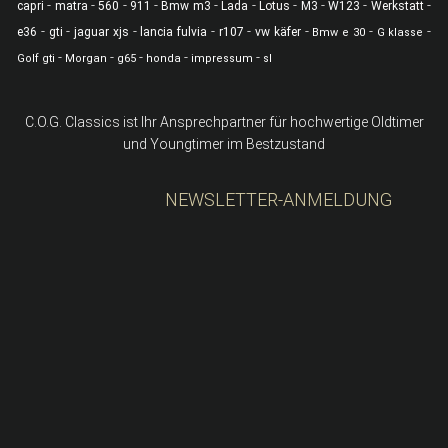
-
-
-
-
-
-
-
-
-
-
capri
matra
560
911
Bmw m3
Lada
Lotus
M3
W123
Werkstatt
-
-
-
-
-
-
-
-
e36
gti
jaguar xjs
lancia fulvia
r107
vw käfer
Bmw e 30
G klasse
-
-
-
-
-
Golf gti
Morgan
g65
honda
impressum
sl
C.O.G. Classics ist Ihr Ansprechpartner für hochwertige Oldtimer
und Youngtimer im Bestzustand
NEWSLETTER-ANMELDUNG