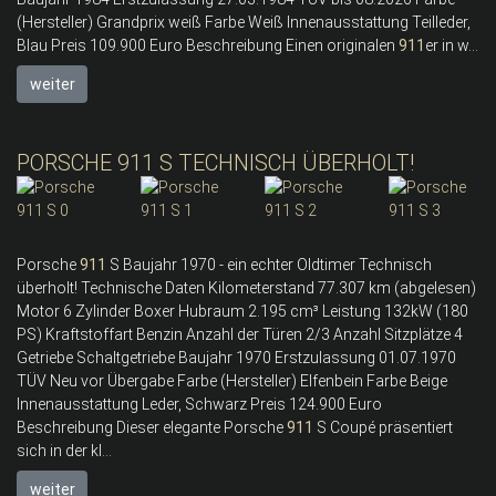
(Hersteller) Grandprix weiß Farbe Weiß Innenausstattung Teilleder,
Blau Preis 109.900 Euro Beschreibung Einen originalen
911
er in w...
weiter
PORSCHE 911 S TECHNISCH ÜBERHOLT!
Porsche
911
S Baujahr 1970 - ein echter Oldtimer Technisch
überholt! Technische Daten Kilometerstand 77.307 km (abgelesen)
Motor 6 Zylinder Boxer Hubraum 2.195 cm³ Leistung 132kW (180
PS) Kraftstoffart Benzin Anzahl der Türen 2/3 Anzahl Sitzplätze 4
Getriebe Schaltgetriebe Baujahr 1970 Erstzulassung 01.07.1970
TÜV Neu vor Übergabe Farbe (Hersteller) Elfenbein Farbe Beige
Innenausstattung Leder, Schwarz Preis 124.900 Euro
Beschreibung Dieser elegante Porsche
911
S Coupé präsentiert
sich in der kl...
weiter