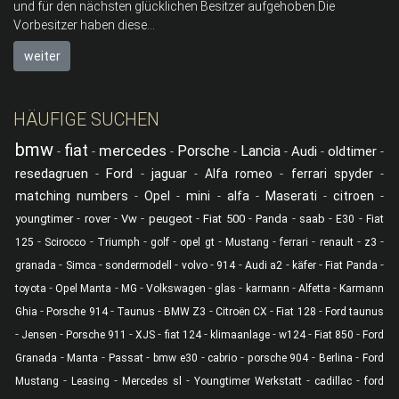
und für den nächsten glücklichen Besitzer aufgehoben.Die
Vorbesitzer haben diese...
weiter
HÄUFIGE SUCHEN
bmw
fiat
mercedes
Porsche
Lancia
Audi
oldtimer
-
-
-
-
-
-
-
resedagruen
Ford
jaguar
-
-
-
Alfa romeo
-
ferrari spyder
-
matching numbers
-
Opel
-
mini
-
alfa
-
Maserati
-
citroen
-
-
-
-
-
-
-
-
-
youngtimer
rover
Vw
peugeot
Fiat 500
Panda
saab
E30
Fiat
-
-
-
-
-
-
-
-
-
125
Scirocco
Triumph
golf
opel gt
Mustang
ferrari
renault
z3
-
-
-
-
-
-
-
-
granada
Simca
sondermodell
volvo
914
Audi a2
käfer
Fiat Panda
-
-
-
-
-
-
-
toyota
Opel Manta
MG
Volkswagen
glas
karmann
Alfetta
Karmann
-
-
-
-
-
-
Ghia
Porsche 914
Taunus
BMW Z3
Citroën CX
Fiat 128
Ford taunus
-
-
-
-
-
-
-
-
Jensen
Porsche 911
XJS
fiat 124
klimaanlage
w124
Fiat 850
Ford
-
-
-
-
-
-
-
Granada
Manta
Passat
bmw e30
cabrio
porsche 904
Berlina
Ford
-
-
-
-
-
Mustang
Leasing
Mercedes sl
Youngtimer Werkstatt
cadillac
ford