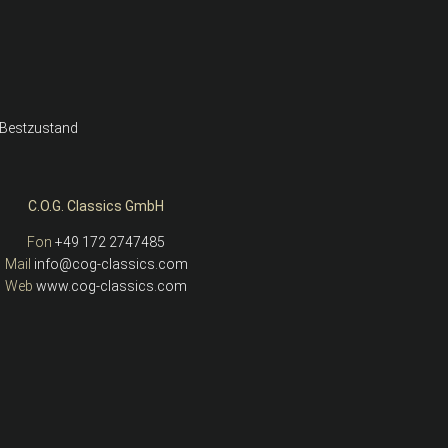
m Bestzustand
C.O.G. Classics GmbH
Fon
+49 172 2747485
Mail
info@cog-classics.com
Web
www.cog-classics.com