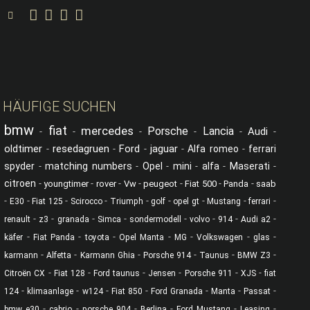
C.O.G. Classics auf YouTube
C.O.G. Classics auf Facebook
C.O.G. Classics auf Instagram
C.O.G. Classics auf Linked in
Suche
HÄUFIGE SUCHEN
bmw
fiat
mercedes
Porsche
Lancia
Audi
-
-
-
-
-
-
oldtimer
resedagruen
Ford
jaguar
-
-
-
-
Alfa romeo
-
ferrari
spyder
-
matching numbers
-
Opel
-
mini
-
alfa
-
Maserati
-
citroen
-
-
-
-
-
-
-
youngtimer
rover
Vw
peugeot
Fiat 500
Panda
saab
-
-
-
-
-
-
-
-
-
E30
Fiat 125
Scirocco
Triumph
golf
opel gt
Mustang
ferrari
-
-
-
-
-
-
-
-
renault
z3
granada
Simca
sondermodell
volvo
914
Audi a2
-
-
-
-
-
-
-
käfer
Fiat Panda
toyota
Opel Manta
MG
Volkswagen
glas
-
-
-
-
-
-
karmann
Alfetta
Karmann Ghia
Porsche 914
Taunus
BMW Z3
-
-
-
-
-
-
Citroën CX
Fiat 128
Ford taunus
Jensen
Porsche 911
XJS
fiat
-
-
-
-
-
-
-
124
klimaanlage
w124
Fiat 850
Ford Granada
Manta
Passat
-
-
-
-
-
-
bmw e30
cabrio
porsche 904
Berlina
Ford Mustang
Leasing