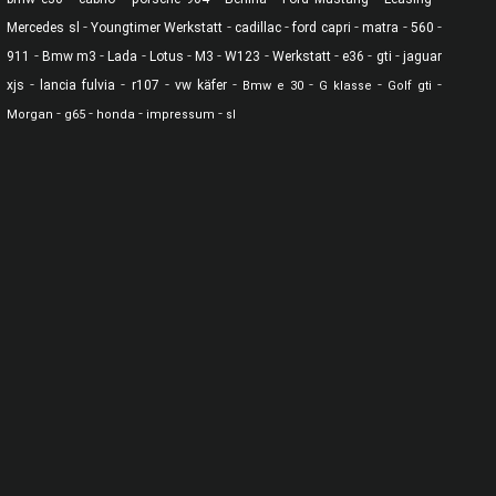
-
-
-
-
-
-
Mercedes sl
Youngtimer Werkstatt
cadillac
ford capri
matra
560
-
-
-
-
-
-
-
-
-
911
Bmw m3
Lada
Lotus
M3
W123
Werkstatt
e36
gti
jaguar
-
-
-
-
-
-
-
xjs
lancia fulvia
r107
vw käfer
Bmw e 30
G klasse
Golf gti
-
-
-
-
Morgan
g65
honda
impressum
sl