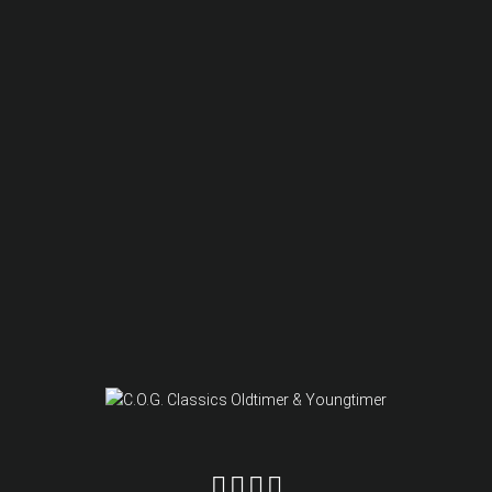
C.O.G. Classics auf YouTube
C.O.G. Classics auf Facebook
C.O.G. Classics auf Instagram
C.O.G. Classics auf Linked in