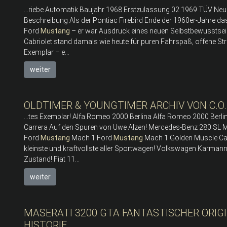
...riebe Automatik Baujahr 1968 Erstzulassung 02.1969 TÜV Ne
Beschreibung Als der Pontiac Firebird Ende der 1960er-Jahre das 
Ford
Mustang
– er war Ausdruck eines neuen Selbstbewusstsei
Cabriolet stand damals wie heute für puren Fahrspaß, offene St
Exemplar – e...
weiter
OLDTIMER & YOUNGTIMER ARCHIV VON C.O.
...tes Exemplar! Alfa Romeo 2000 Berlina Alfa Romeo 2000 Berli
Carrera Auf den Spuren von Uwe Alzen! Mercedes-Benz 280 SL M
Ford
Mustang
Mach 1 Ford
Mustang
Mach 1 Golden Muscle Car!
kleinste und kraftvollste aller Sportwagen! Volkswagen Karm
Zustand! Fiat 11...
weiter
MASERATI 3200 GTA FANTASTISCHER ORIG
HISTORIE