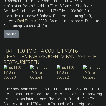
Ottomotor Hubraum 1.285 cm³ Leistung 40kW (55 PS)
Kraftstoffart Benzin Anzahl der Türen 2/3 Anzahl Sitzplätze 4
Getriebe Schaltgetriebe Baujahr 1972 TÜV bis 03/2021 Farbe
(Hersteller) ermine weiß Farbe Weiß Innenausstattung Stoff,
schwarz
Ford
Taunus
1300 XL Coupé - ein besonderes Exemplar…
Ausstattungsvariante: XL (Ext...
weiter
FIAT 1100 TV GHIA COUPE 1 VON 6
GEBAUTEN FAHRZEUGEN IM FANTASTISCH
RESTAURIERTEN
... im Showroom einsehbar. Auf der Interclassics 2023 in Brüssel
gewann das Fahrzeug den Titel "Best Restoration". Es ist schwierig
bis unmöglich, Informationen über die Ursprünge der Ghia TV
Coupes zu finden. 1970 wurden Ghia und die Firma Vignale von