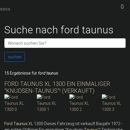
Suche nach ford taunus
suchen
15 Ergebnisse für
ford taunus
:
FORD TAUNUS XL 1300 EIN EINMALIGER
"KNUDSEN-TAUNUS"! (VERKAUFT)
Ford
Taunus
XL 1300 Dieses Fahrzeug ist verkauft Baujahr 1972 -
ein echter Oldtimer Ein einmaliger "Knudsen-
Taunus
"! Technische