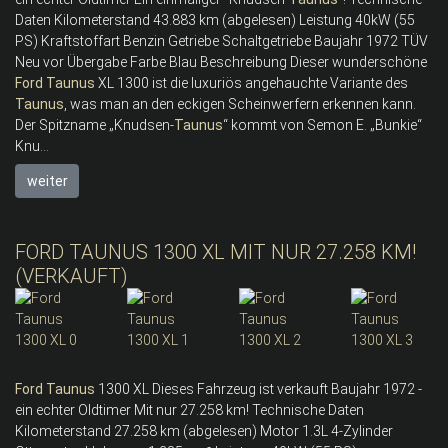
Daten Kilometerstand 43.883 km (abgelesen) Leistung 40kW (55
PS) Kraftstoffart Benzin Getriebe Schaltgetriebe Baujahr 1972 TÜV
Neu vor Übergabe Farbe Blau Beschreibung Dieser wunderschöne
Ford
Taunus
XL 1300 ist die luxuriös angehauchte Variante des
Taunus
, was man an den eckigen Scheinwerfern erkennen kann.
Der Spitzname „Knudsen-
Taunus
“ kommt von Semon E. „Bunkie“
Knu...
weiter
FORD TAUNUS 1300 XL MIT NUR 27.258 KM!
(VERKAUFT)
Ford
Taunus
1300 XL Dieses Fahrzeug ist verkauft Baujahr 1972 -
ein echter Oldtimer Mit nur 27.258 km! Technische Daten
Kilometerstand 27.258 km (abgelesen) Motor 1.3L 4-Zylinder