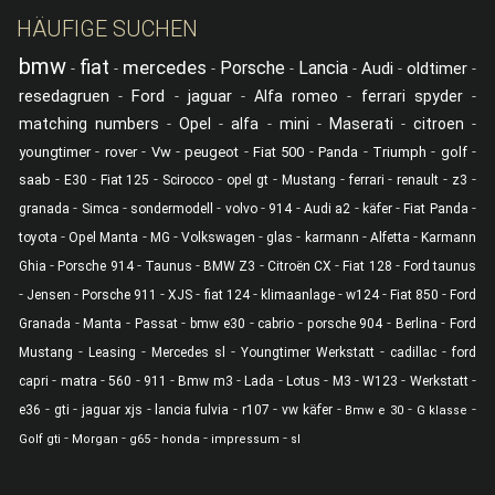
HÄUFIGE SUCHEN
bmw
fiat
mercedes
Porsche
Lancia
Audi
oldtimer
-
-
-
-
-
-
-
resedagruen
Ford
jaguar
-
-
-
Alfa romeo
-
ferrari spyder
-
matching numbers
-
Opel
-
alfa
-
mini
-
Maserati
-
citroen
-
-
-
-
-
-
-
-
-
youngtimer
rover
Vw
peugeot
Fiat 500
Panda
Triumph
golf
-
-
-
-
-
-
-
-
-
saab
E30
Fiat 125
Scirocco
opel gt
Mustang
ferrari
renault
z3
-
-
-
-
-
-
-
-
granada
Simca
sondermodell
volvo
914
Audi a2
käfer
Fiat Panda
-
-
-
-
-
-
-
toyota
Opel Manta
MG
Volkswagen
glas
karmann
Alfetta
Karmann
-
-
-
-
-
-
Ghia
Porsche 914
Taunus
BMW Z3
Citroën CX
Fiat 128
Ford taunus
-
-
-
-
-
-
-
-
Jensen
Porsche 911
XJS
fiat 124
klimaanlage
w124
Fiat 850
Ford
-
-
-
-
-
-
-
Granada
Manta
Passat
bmw e30
cabrio
porsche 904
Berlina
Ford
-
-
-
-
-
Mustang
Leasing
Mercedes sl
Youngtimer Werkstatt
cadillac
ford
-
-
-
-
-
-
-
-
-
-
capri
matra
560
911
Bmw m3
Lada
Lotus
M3
W123
Werkstatt
-
-
-
-
-
-
-
-
e36
gti
jaguar xjs
lancia fulvia
r107
vw käfer
Bmw e 30
G klasse
-
-
-
-
-
Golf gti
Morgan
g65
honda
impressum
sl