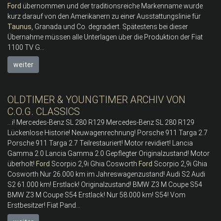
Ford
übernommen und der traditionsreiche Markenname wurde
kurz darauf von den Amerikanern zu einer Ausstattungslinie für
Taunus
, Granada und Co. degradiert. Spätestens bei dieser
Übernahme müssen alle Unterlagen über die Produktion der Fiat
1100 TV G...
weiter
OLDTIMER & YOUNGTIMER ARCHIV VON
C.O.G. CLASSICS
...i! Mercedes-Benz SL 280 R129 Mercedes-Benz SL 280 R129
Lückenlose Historie! Neuwagenrechnung! Porsche 911 Targa 2.7
Porsche 911 Targa 2.7 Teilrestauriert! Motor revidiert! Lancia
Gamma 2.0 Lancia Gamma 2.0 Gepflegter Originalzustand! Motor
überholt!
Ford
Scorpio 2,9i Ghia Cosworth
Ford
Scorpio 2,9i Ghia
Cosworth Nur 26.000 km im Jahreswagenzustand! Audi S2 Audi
S2 61.000 km! Erstlack! Originalzustand! BMW Z3 M Coupe S54
BMW Z3 M Coupe S54 Erstlack! Nur 58.000 km! S54! Vom
Erstbesitzer! Fiat Pand...