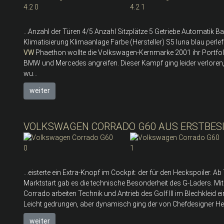
...Anzahl der Türen 4/5 Anzahl Sitzplätze 5 Getriebe Automatik
Klimatisierung Klimaanlage Farbe (Hersteller) S5 luna blau perl
VW
Phaethon wollte die Volkswagen-Kernmarke 2001 ihr Portfol
BMW und Mercedes angreifen. Dieser Kampf ging leider verloren,
wu...
weiter
VOLKSWAGEN CORRADO G60 AUS ERSTBESIT
...eisterte ein Extra-Knopf im Cockpit: der für den Heckspoiler. 
Marktstart gab es die technische Besonderheit des G-Laders. Mit
Corrado arbeiten Technik und Antrieb des Golf III im Blechkleid
Leicht gedrungen, aber dynamisch ging der von Chefdesigner Herb
weiter