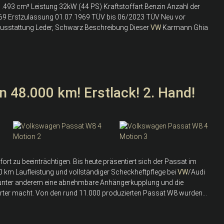
493 cm³ Leistung 32kW (44 PS) Kraftstoffart Benzin Anzahl der
 1969 Erstzulassung 01.07.1969 TÜV bis 06/2023 TÜV Neu vor
ausstattung Leder, Schwarz Beschreibung Dieser
VW
Karmann Ghia
 48.000 km! Erstlack! 2. Hand!
ort zu beeinträchtigen. Bis heute präsentiert sich der Passat im
000 km Laufleistung und vollständiger Scheckheftpflege bei
VW
/Audi
en unter anderem eine abnehmbare Anhängerkupplung und die
erter macht. Von den rund 11.000 produzierten Passat W8 wurden...