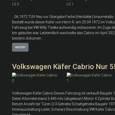
...06.1972 TÜV Neu vor Übergabe Farbe (Hersteller) braumetall
Bestellt wurde dieser Käfer von Herrn R. am 25.04.1972 im Volk
Fahrzeug bei
VW
Willy Tiedke aufwendig restaurieren. Im Zuge 
km gelaufen war. Letztendlich wechselte das Cabrio im April 202
bestens dokumen...
weiter
Volkswagen Käfer Cabrio Nur 55
Volkswagen Käfer Cabrio Dieses Fahrzeug ist verkauft Baujahr 19
Daten Kilometerstand 3.440 mls (abgelesen) Motor 4 Zylinder B
Benzin Anzahl der Türen 2/3 Getriebe Schaltgetriebe Baujahr 1
Innenausstattung Leder, Schwarz Beschreibung
VW
Käfer Cabrio
Geschlecht ...