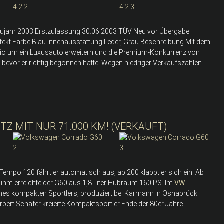
 Baujahr 2003 Erstzulassung 30.06.2003 TÜV Neu vor Übergabe
effekt Farbe Blau Innenausstattung Leder, Grau Beschreibung Mit dem
io um ein Luxusauto erweitern und die Premium-Konkurrenz von
 bevor er richtig begonnen hatte. Wegen niedriger Verkaufszahlen
Z MIT NUR 71.000 KM! (VERKAUFT)
Ab Tempo 120 fährt er automatisch aus, ab 200 klappt er sich ein. Ab
 ihm erreichte der G60 aus 1,8 Liter Hubraum 160 PS. Im
VW
 eines kompakten Sportlers, produziert bei Karmann in Osnabrück.
ert Schäfer kreierte Kompaktsportler Ende der 80er Jahre...