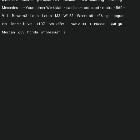
-
-
-
-
-
-
Mercedes sl
Youngtimer Werkstatt
cadillac
ford capri
matra
560
-
-
-
-
-
-
-
-
-
911
Bmw m3
Lada
Lotus
M3
W123
Werkstatt
e36
gti
jaguar
-
-
-
-
-
-
-
xjs
lancia fulvia
r107
vw käfer
Bmw e 30
G klasse
Golf gti
-
-
-
-
Morgan
g65
honda
impressum
sl