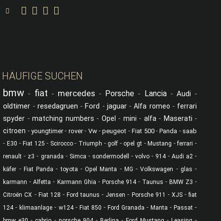
C.O.G. Classics auf YouTube
C.O.G. Classics auf Facebook
C.O.G. Classics auf Instagram
C.O.G. Classics auf Linked in
Suche
HÄUFIGE SUCHEN
bmw
fiat
mercedes
Porsche
Lancia
Audi
-
-
-
-
-
-
oldtimer
resedagruen
Ford
jaguar
-
-
-
-
Alfa romeo
-
ferrari
spyder
-
matching numbers
-
Opel
-
mini
-
alfa
-
Maserati
-
citroen
-
-
-
-
-
-
-
youngtimer
rover
Vw
peugeot
Fiat 500
Panda
saab
-
-
-
-
-
-
-
-
-
E30
Fiat 125
Scirocco
Triumph
golf
opel gt
Mustang
ferrari
-
-
-
-
-
-
-
-
renault
z3
granada
Simca
sondermodell
volvo
914
Audi a2
-
-
-
-
-
-
-
käfer
Fiat Panda
toyota
Opel Manta
MG
Volkswagen
glas
-
-
-
-
-
-
karmann
Alfetta
Karmann Ghia
Porsche 914
Taunus
BMW Z3
-
-
-
-
-
-
Citroën CX
Fiat 128
Ford taunus
Jensen
Porsche 911
XJS
fiat
-
-
-
-
-
-
-
124
klimaanlage
w124
Fiat 850
Ford Granada
Manta
Passat
-
-
-
-
-
-
bmw e30
cabrio
porsche 904
Berlina
Ford Mustang
Leasing