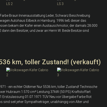
ic Farbe Braun Innenausstattung Leder, Schwarz Beschreibung
swagen Autohaus Eilbeck in Hamburg. 1996 ließ dieser das
dessen bekam der Käfer einen Austauschmotor, der damals 28.000
2 dann den Besitzer, und zwar an Herrn W. Beide Besitze sind
36 km, toller Zustand! (verkauft)
71 - ein echter Oldtimer Nur 5536 km, toller Zustand! Technische
oxer Hubraum 1.570 cm³ Leistung 37kW (50 PS) Kraftstoffart
971 Erstzulassung 01.07.1971 TÜV Neu vor Übergabe Farbe Rot
s sind seit jeher Sympathieträger, unabhängig von Alter und